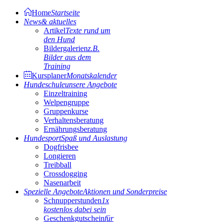
Home
Startseite
News
& aktuelles
Artikel
Texte rund um
den Hund
Bildergalerien
z.B.
Bilder aus dem
Training
Kursplaner
Monatskalender
Hundeschule
unsere Angebote
Einzeltraining
Welpengruppe
Gruppenkurse
Verhaltensberatung
Ernährungsberatung
Hundesport
Spaß und Auslastung
Dogfrisbee
Longieren
Treibball
Crossdogging
Nasenarbeit
Spezielle Angebote
Aktionen und Sonderpreise
Schnupperstunden
1x
kostenlos dabei sein
Geschenkgutschein
für